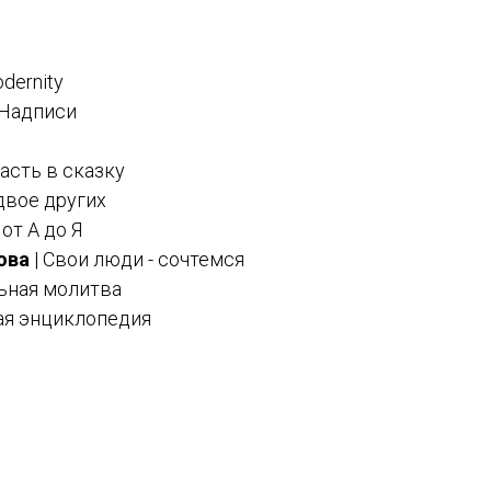
dernity
 Надписи
пасть в сказку
двое других
от А до Я
ова
| Свои люди - сочтемся
ьная молитва
ая энциклопедия