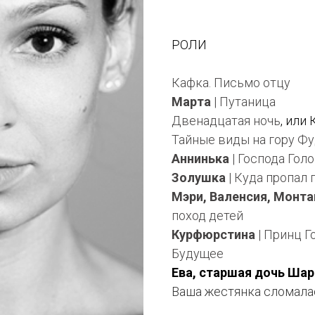
РОЛИ
Кафка. Письмо отцу
М
арта
| Путаница
Двенадцатая ночь
, или
Тайные виды на гору Ф
А
ннинька
| Господа Гол
Золушка
| Куда пропал
Мэри, Валенсия, Монта
поход детей
Курфюрст
и
на
| Принц Г
Будущее
Ева, старшая дочь Ша
Ваша жестянка сломала