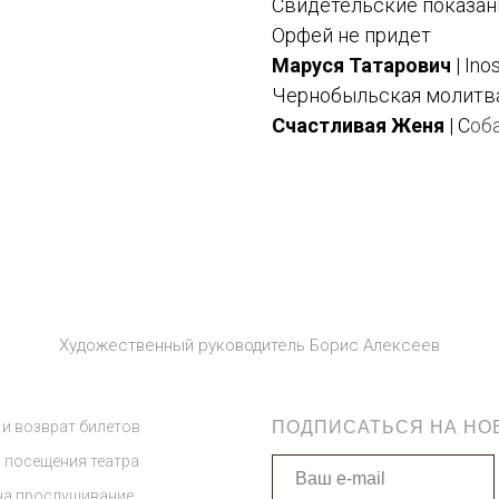
Свидетельские показан
Орфей не придет
Маруся Татарович
| Ino
Чернобыльская молитв
Счастливая Женя
| С
об
Художественный руководитель Борис Алексеев
 и возврат билетов
ПОДПИСАТЬСЯ НА НО
 посещения театра
на прослушивание