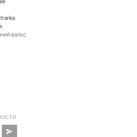
ия
stranka
а
ачий вальс
ВОСТИ