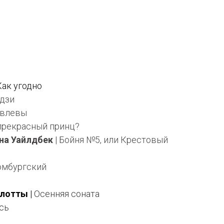
 Как угодно
удзи
овлевы
 прекрасный принц?
на Уайлдбек
| Бойня №5, или Крестовый
омбургский
рлотты
|
Осенняя соната
сь