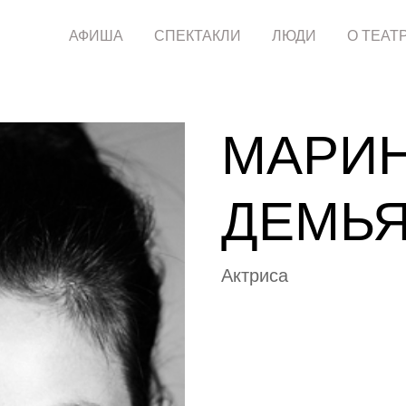
АФИША
СПЕКТАКЛИ
ЛЮДИ
О ТЕАТ
МАРИ
ДЕМЬ
Актриса