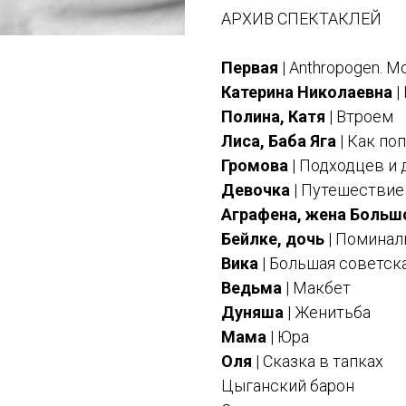
АРХИВ СПЕКТАКЛЕЙ
Первая
| Anthropogen. Mo
Катерина Николаевна
|
Полина, Катя
| Втроем
Лиса, Баба Яга
| Как по
Громова
| Подходцев и 
Девочка
| Путешествие 
Аграфена, жена Больш
Бейлке, дочь
| Поминал
Вика
| Большая советск
Ведьма
| Макбет
Дуняша
| Женитьба
Мама
| Юра
Оля
| Сказка в тапках
Цыганский барон