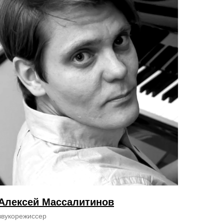
Алексей Массалитинов
звукорежиссер