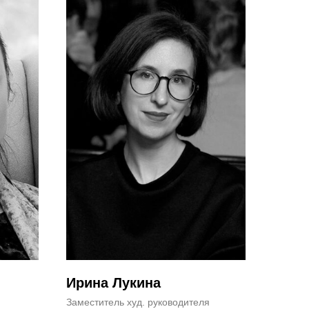
Ирина Лукина
Заместитель худ. руководителя