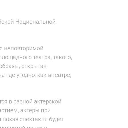
ийской Национальной
 с неповторимой
лощадного театра, такого,
 образы, открытая
где угодно: как в театре,
тся в разной актерской
астием, актеры при
 показ спектакля будет
надцатой ночи» в