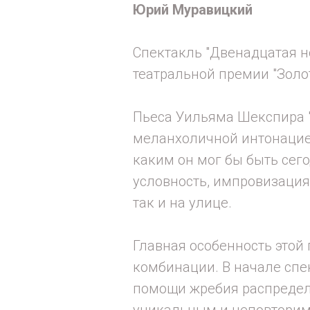
Юрий Муравицкий
Спектакль "Двенадцатая н
театральной премии "Золот
Пьеса Уильяма Шекспира "
меланхоличной интонацией 
каким он мог бы быть сего
условность, импровизация.
так и на улице.
Главная особенность этой 
комбинации. В начале спек
помощи жребия распределя
уникальным и неповторимы