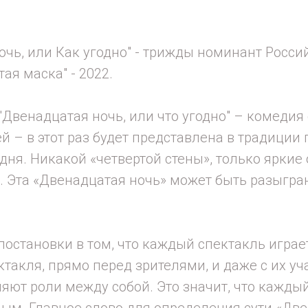
очь, или Как угодно" - трижды номинант Росс
ая маска" - 2022.
Двенадцатая ночь, или что угодно" – комедия
– в этот раз будет представлена в традиции п
дня. Никакой «четвертой стены», только яркие
 Эта «Двенадцатая ночь» может быть разыграна 
постановки в том, что каждый спектакль играе
такля, прямо перед зрителями, и даже с их уч
ют роли между собой. Это значит, что каждый
м. Главное слово для определения сути «Две