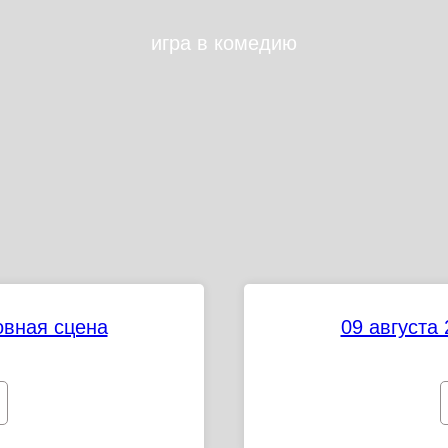
игра в комедию
новная сцена
09 августа 