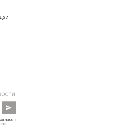
удзи
ВОСТИ
согласен
сти