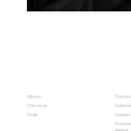
Афиша
Покупка
Спектакли
Правила
Люди
Заявка 
Политик
данных