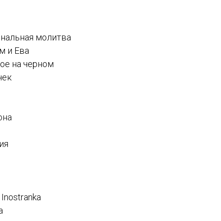
инальная молитва
м и Ева
лое на черном
чек
она
ия
 Inostranka
а