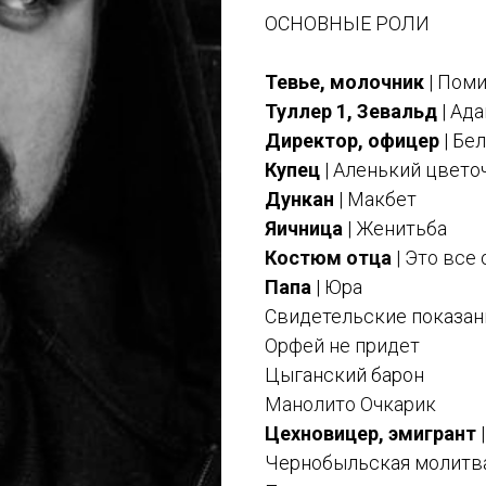
ОСНОВНЫЕ РОЛИ
Тевье, молочник
| Пом
Туллер 1, Зевальд
| Ада
Директор, офицер
| Бе
Купец
| Аленький цвето
Дункан
| Макбет
Яичница
| Женитьба
Костюм отца
| Это все 
Папа
| Юра
Свидетельские показан
Орфей не придет
Цыганский барон
Манолито Очкарик
Цехновицер, эмигрант
|
Чернобыльская молитв